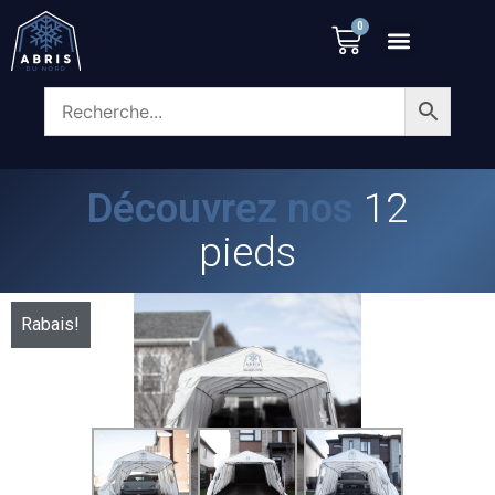
12 pieds
0
Découvrez nos
12
pieds
Rabais!