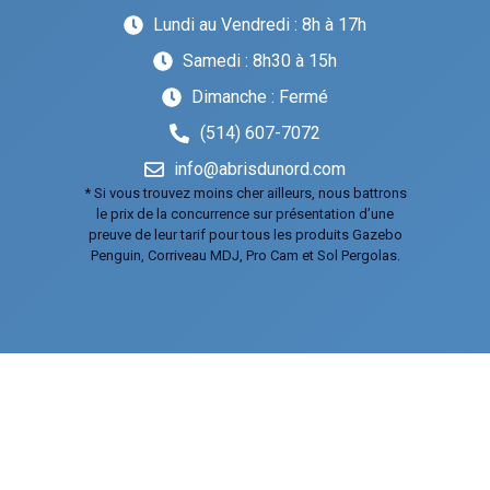
Lundi au Vendredi : 8h à 17h
Samedi : 8h30 à 15h
Dimanche : Fermé
(514) 607-7072
info@abrisdunord.com
* Si vous trouvez moins cher ailleurs, nous battrons
le prix de la concurrence sur présentation d’une
preuve de leur tarif pour tous les produits Gazebo
Penguin, Corriveau MDJ, Pro Cam et Sol Pergolas.