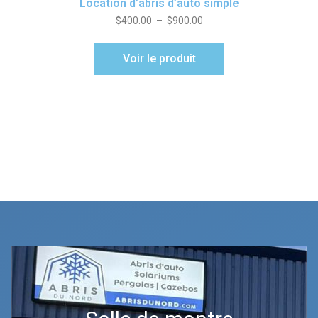
Location d’abris d’auto simple
$
400.00
–
$
900.00
Voir le produit
[trustindex data-widget-
id=455e645698ec167a0f56569adeb]