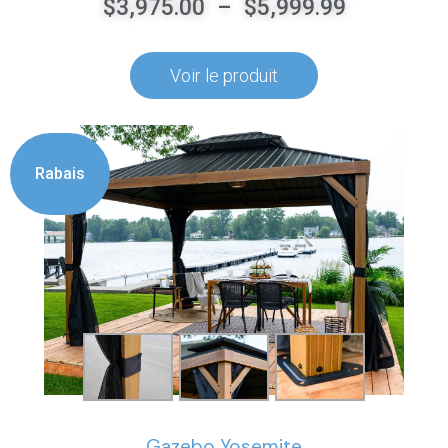
$
3,975.00
–
$
5,999.99
Voir le produit
Rabais
Gazebo Yosemite