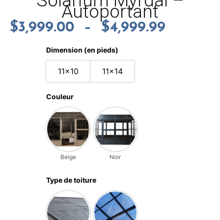
Solarium Myrdal –
Autoportant
$
3,999.00
–
$
4,999.99
Dimension (en pieds)
11x10
11x14
Couleur
Beige
Noir
Type de toiture