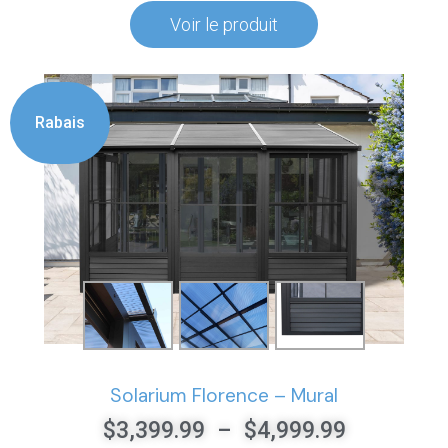
Voir le produit
Rabais
Solarium Florence – Mural
$
3,399.99
–
$
4,999.99