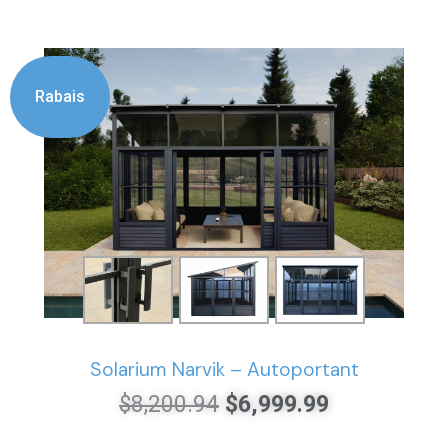
Rabais
Solarium Narvik – Autoportant
$
8,200.94
$
6,999.99